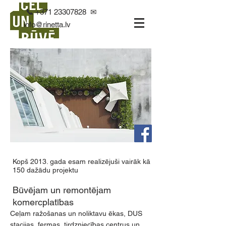
📞
+371 23307828
✉
info@rinetta.lv
Kopš 2013. gada esam realizējuši vairāk kā
150 dažādu projektu
Būvējam un remontējam
komercplatības
Ceļam ražošanas un noliktavu ēkas, DUS
stacijas, fermas, tirdzniecības centrus un