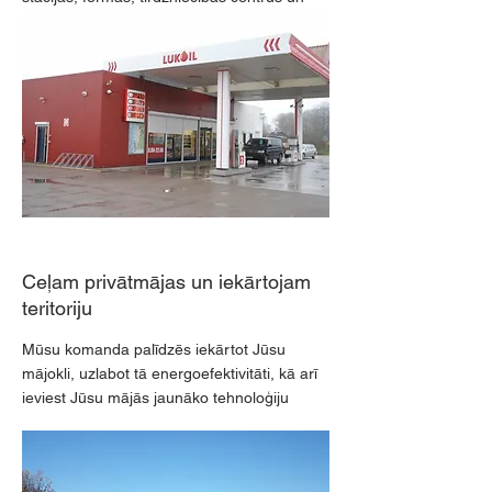
cita veida komercplatības
Ceļam privātmājas un iekārtojam
teritoriju
Mūsu komanda palīdzēs iekārtot Jūsu
mājokli, uzlabot tā energoefektivitāti, kā arī
ieviest Jūsu mājās jaunāko tehnoloģiju