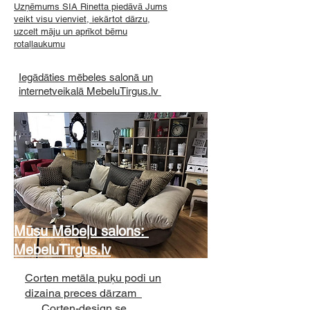
Uzņēmums SIA Rinetta piedāvā Jums
veikt visu vienviet, iekārtot dārzu,
uzcelt māju un aprīkot bērnu
rotaļlaukumu
Iegādāties mēbeles salonā un
internetveikalā MebeluTirgus.lv
Mūsu Mēbeļu salons:
MebeluTirgus.lv
Corten metāla puķu podi un
dizaina preces dārzam
Corten-design.se