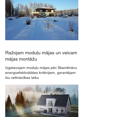
Ražojam moduļu mājas un veicam
mājas montāžu
Izgatavojam moduļu mājas pēc Skandināvu
energoefektivātātes kritērijiem, garantējam
īsu celtniecības laiku