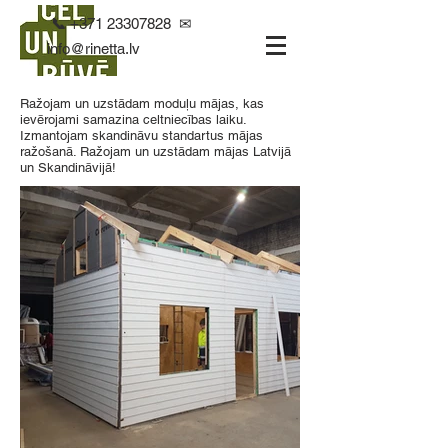
📞
+371 23307828
✉
info@rinetta.lv
Ražojam un uzstādam moduļu mājas, kas
ievērojami samazina celtniecības laiku.
Izmantojam skandināvu standartus mājas
ražošanā. Ražojam un uzstādam mājas Latvijā
un Skandināvijā!