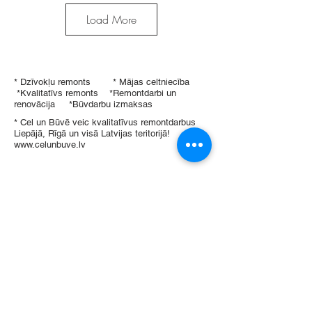
Load More
* Dzīvokļu remonts * Mājas celtniecība
*Kvalitatīvs remonts *Remontdarbi un
renovācija *Būvdarbu izmaksas
* Cel un Būvē veic kvalitatīvus remontdarbus
Liepājā, Rīgā un visā Latvijas teritorijā!
www.celunbuve.lv
Tavs sadarbības partneris celtniecībā
un remontdarbos!
info@rinetta.lv
+371 23307828
SIA Rinetta
Reģ.Nr.
52103065791
PVN reģ. Nr. LV52103065791
Nordea Bank AB, kods NDEALV2X
LV22NDEA0000083958409