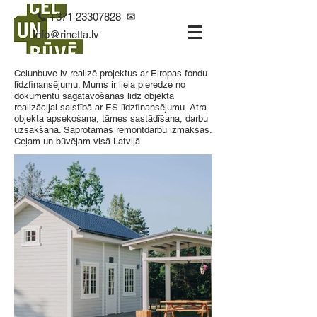
📞
+371 23307828
✉
info@rinetta.lv
Celunbuve.lv realizē projektus ar Eiropas fondu
līdzfinansējumu. Mums ir liela pieredze no
dokumentu sagatavošanas līdz objekta
realizācijai saistībā ar ES līdzfinansējumu. Ātra
objekta apsekošana, tāmes sastādīšana, darbu
uzsākšana. Saprotamas remontdarbu izmaksas.
Ceļam un būvējam visā Latvijā